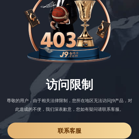
访问限制
尊敬的用户，由于相关法律限制，您所在地区无法访问J9产品，对
此造成的不便，我们深表歉意，您如有疑问请联系客服。
联系客服