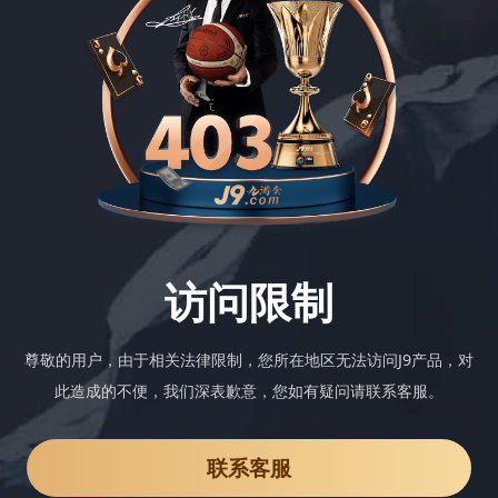
访问限制
尊敬的用户，由于相关法律限制，您所在地区无法访问J9产品，对
此造成的不便，我们深表歉意，您如有疑问请联系客服。
联系客服