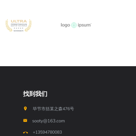
找到我们
毕节市括某之森476号
sooty@163.com
+13594780083